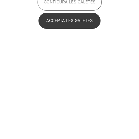
CONFIGURA LES GALETES
necessitat de transformar les polítiques
assistencials en polítiques universals
ACCEPTA LES GALETES
vinculades al territori, la pagesia i la
participació ciutadana
Imagen
El passat 18 de juny es va celebrar la
tercera edició d’unoconcinco, la trobada
biennal promoguda per la Fundación
Daniel y Nina Carasso que s’ha