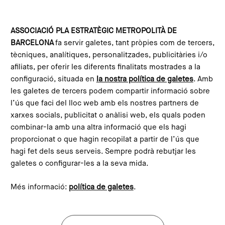
Vés al contingut
Configura les galetes
ASSOCIACIÓ PLA ESTRATÈGIC METROPOLITÀ DE
BARCELONA
fa servir galetes, tant pròpies com de tercers,
Inici
Actualitat
Notícies
El PEMB participa a unoconcinco per reivindicar el dret a l’alimentació i la democràcia alimentària
tècniques, analítiques, personalitzades, publicitàries i/o
This content is not translated to anglès. You can click the
afiliats, per oferir les diferents finalitats mostrades a la
corresponding link to see an automatic translation:
configuració, situada en
la nostra política de galetes
. Amb
English
les galetes de tercers podem compartir informació sobre
l’ús que faci del lloc web amb els nostres partners de
xarxes socials, publicitat o anàlisi web, els quals poden
combinar-la amb una altra informació que els hagi
El PEMB participa a
proporcionat o que hagin recopilat a partir de l’ús que
unoconcinco per reivindicar
hagi fet dels seus serveis. Sempre podrà rebutjar les
galetes o configurar-les a la seva mida.
el dret a l’alimentació i la
democràcia alimentària
Més informació:
política de galetes
.
La coordinadora de l’OCAS, Lidón
Martrat, ha defensat a Madrid la