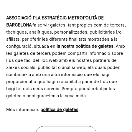
Vés al contingut
Configura les galetes
ASSOCIACIÓ PLA ESTRATÈGIC METROPOLITÀ DE
BARCELONA
fa servir galetes, tant pròpies com de tercers,
Agenda
Esmorzar estratègic: “Barcelona/Madrid: dues maneres de ser capital”
Inscripció
tècniques, analítiques, personalitzades, publicitàries i/o
afiliats, per oferir les diferents finalitats mostrades a la
configuració, situada en
la nostra política de galetes
. Amb
les galetes de tercers podem compartir informació sobre
Inscripció esdeveniment de
l’ús que faci del lloc web amb els nostres partners de
l’agenda
xarxes socials, publicitat o anàlisi web, els quals poden
combinar-la amb una altra informació que els hagi
proporcionat o que hagin recopilat a partir de l’ús que
Nom
hagi fet dels seus serveis. Sempre podrà rebutjar les
galetes o configurar-les a la seva mida.
Més informació:
política de galetes
.
Cognoms