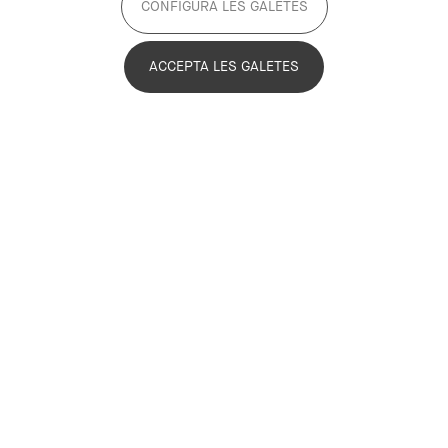
CONFIGURA LES GALETES
Gènere
ACCEPTA LES GALETES
En el marc del projecte “
Metròpoli en clau de gènere
”, estem
monitorant la diversitat de gènere en la participació als actes
del Pla Estratègic Metropolità de Barcelona (PEMB). Per fer-ho,
analitzem la presència, l’assistència i les intervencions de les
persones participants, així com la distribució de la paraula. Per
aquest motiu, demanem aquesta informació al formulari
d’inscripció.
Correu electrònic