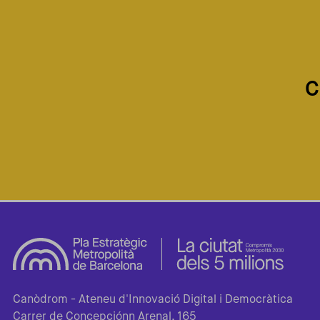
C
Canòdrom - Ateneu d'Innovació Digital i Democràtica
Carrer de Concepciónn Arenal, 165