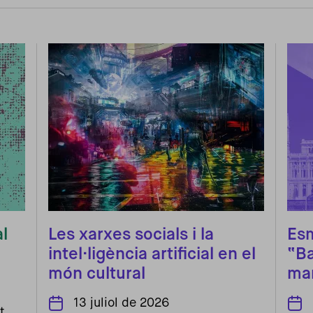
l
Les xarxes socials i la
Esm
intel·ligència artificial en el
“Ba
món cultural
man
13 juliol de 2026
t