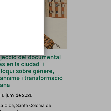
jecció del documental
las en la ciudad' i
·loqui sobre gènere,
anisme i transformació
bana
16 juny de 2026
La Ciba, Santa Coloma de