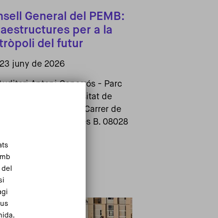
sell General del PEMB:
raestructures per a la
ròpoli del futur
23 juny de 2026
Auditori Antoni Caparrós - Parc
Científic de la Universitat de
Barcelona (PCB-UB). Carrer de
Baldiri Reixac, 4, accés B. 08028
Barcelona
ats
Llegir-ne més
Amb
 del
si
agi
eus
mida.