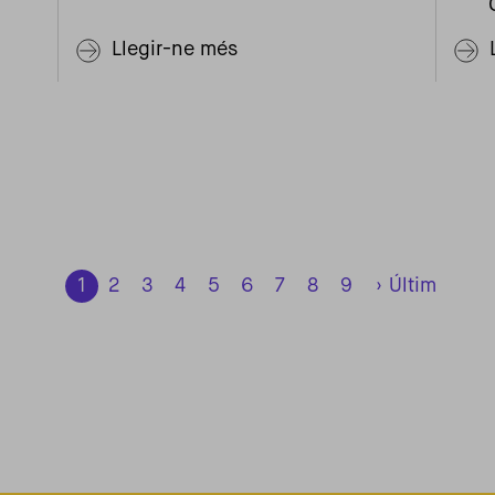
Llegir-ne més
1
2
3
4
5
6
7
8
9
›
Últim
Pàgina segü
Última p