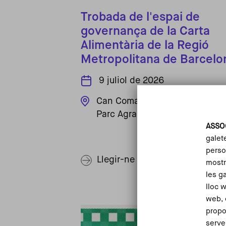
Trobada de l'espai de
governança de la Carta
Alimentària de la Regió
Metropolitana de Barcelo
9 juliol de 2026
Can Comas, seu del Consorci d
Parc Agrari del Baix Llobregat
ASSO
galet
person
Llegir-ne més
mostr
les g
lloc 
web, 
propo
serve