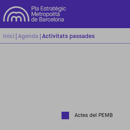
Vés al contingut
Inici
Agenda
Activitats passades
Actes del PEMB