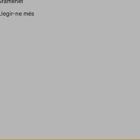
Gramenet
Llegir-ne més
ent
àgina