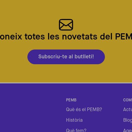
oneix totes les novetats del PE
Subscriu-te al butlletí!
PEMB
COM
Què és el PEMB?
Actu
Història
Blo
Què fem?
Age