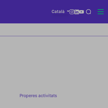
Català
Redes so
Properes activitats