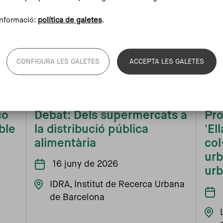
nformació:
política de galetes
.
CONFIGURA LES GALETES
ACCEPTA LES GALETES
co
Debat: Dels supermercats a
Pro
ble
la distribució pública
'El
alimentària
col
urb
16 juny de 2026
ur
IDRA, Institut de Recerca Urbana
de Barcelona