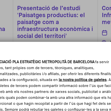
Presentació de l’estudi
Con
'Paisatges productius: el
Inf
paisatge com a
met
na
infraestructura econòmica i
social del territori'
8 juliol de 2026
el
Centre Cívic Palmira Domènech
CIACIÓ PLA ESTRATÈGIC METROPOLITÀ DE BARCELONA
fa servir
es, tant pròpies com de tercers, tècniques, analítiques,
alitzades, publicitàries i/o afiliats, per oferir les diferents finalit
Llegir-ne més
ades a la configuració, situada en
la nostra política de galetes
. 
aletes de tercers podem compartir informació sobre l’ús que faci
web amb els nostres partners de xarxes socials, publicitat o anàli
els quals poden combinar-la amb una altra informació que els h
rcionat o que hagin recopilat a partir de l’ús que hagi fet dels s
is. Sempre podrà rebutjar les galetes o configurar-les a la seva 