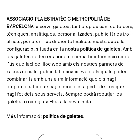
Vés al contingut
Configura les galetes
ASSOCIACIÓ PLA ESTRATÈGIC METROPOLITÀ DE
BARCELONA
fa servir galetes, tant pròpies com de tercers,
Inici
Actualitat
Notícies
Les veus de les dones i la memòria dels barris protagonitzen una nova sessió de Diàlegs a la Riba del Besòs
tècniques, analítiques, personalitzades, publicitàries i/o
This content is not translated to anglès. You can click the
afiliats, per oferir les diferents finalitats mostrades a la
corresponding link to see an automatic translation:
configuració, situada en
la nostra política de galetes
. Amb
English
les galetes de tercers podem compartir informació sobre
l’ús que faci del lloc web amb els nostres partners de
xarxes socials, publicitat o anàlisi web, els quals poden
combinar-la amb una altra informació que els hagi
Les veus de les dones i la
proporcionat o que hagin recopilat a partir de l’ús que
memòria dels barris
hagi fet dels seus serveis. Sempre podrà rebutjar les
galetes o configurar-les a la seva mida.
protagonitzen una nova
sessió de Diàlegs a la Riba
Més informació:
política de galetes
.
del Besòs