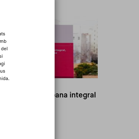
ats
Amb
 del
si
agi
eus
mida.
 novembre de 2020
 planificació urbana integral
Llegeix més