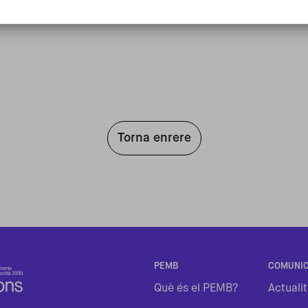
Torna enrere
PEMB
COMUNIC
Què és el PEMB?
Actualit