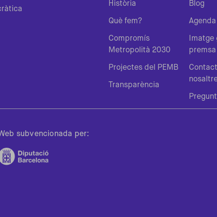
Història
Blog
ràtica
Què fem?
Agenda
Compromís
Imatge g
Metropolità 2030
premsa
Projectes del PEMB
Contac
nosaltr
Transparència
Pregunt
Web subvencionada per: