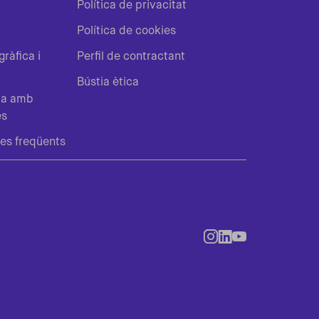
Política de privacitat
Política de cookies
ràfica i
Perfil de contractant
Bústia ètica
ta amb
es
es freqüents
Redes