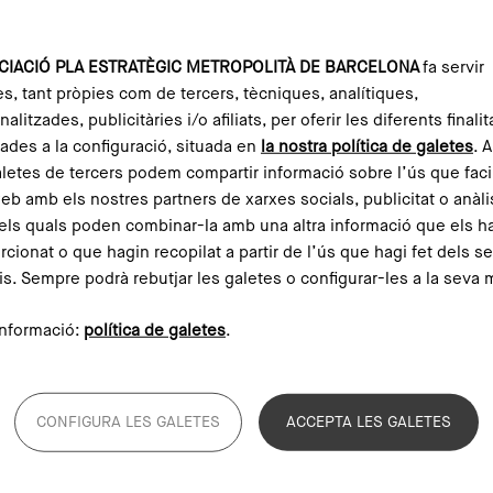
CIACIÓ PLA ESTRATÈGIC METROPOLITÀ DE BARCELONA
fa servir
es, tant pròpies com de tercers, tècniques, analítiques,
alitzades, publicitàries i/o afiliats, per oferir les diferents finalit
ades a la configuració, situada en
la nostra política de galetes
. 
aletes de tercers podem compartir informació sobre l’ús que faci
web amb els nostres partners de xarxes socials, publicitat o anàli
els quals poden combinar-la amb una altra informació que els h
rcionat o que hagin recopilat a partir de l’ús que hagi fet dels s
is. Sempre podrà rebutjar les galetes o configurar-les a la seva 
20 desembre de 2023
16
nformació:
política de galetes
.
va
Les comunitats energètiques:
La
La transformació democràtica
de l'energia
CONFIGURA LES GALETES
ACCEPTA LES GALETES
Llegeix més