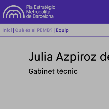
Vés al contingut
Inici
Què és el PEMB?
Equip
Julia Azpiroz 
Gabinet tècnic