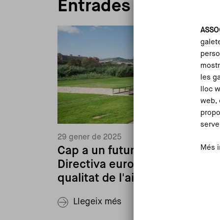
Entrades al blog
ASSO
galet
person
mostr
les g
lloc 
web, 
propo
serve
29 gener de 2025
Més i
Cap a un futur més net: La no
Directiva europea sobre la
qualitat de l'aire
Llegeix més