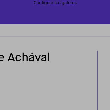
Configura les galetes
de Achával