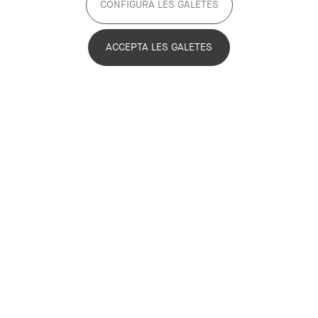
CONFIGURA LES GALETES
Missions
ACCEPTA LES GALETES
El Compromís Metropolità 2030 es compon de vuit
objectius transversals, ambiciosos i transformadors (les
missions), que han de servir per a l’actuació coordinada
d’un ampli ventall d’actors per tal d’impulsar i coordinar
respostes innovadores als reptes de la regió
metropolitana.
Coneix-les!
Projectes alineats
Qualsevol entitat o institució pot contribuir al
desplegament del Compromís Metropolità 2030. És per
això que el Pla Estratègic Metropolità de Barcelona