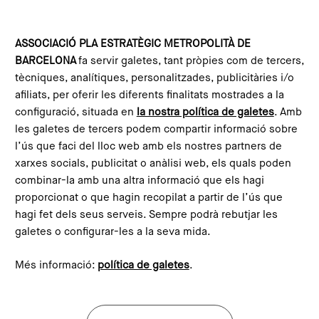
Vés al contingut
Configura les galetes
ASSOCIACIÓ PLA ESTRATÈGIC METROPOLITÀ DE
BARCELONA
fa servir galetes, tant pròpies com de tercers,
Inici
Compromís Metropolità 2030
tècniques, analítiques, personalitzades, publicitàries i/o
afiliats, per oferir les diferents finalitats mostrades a la
Què és?
configuració, situada en
la nostra política de galetes
. Amb
les galetes de tercers podem compartir informació sobre
El Compromís Metropolità 2030 és el pla estratègic per
l’ús que faci del lloc web amb els nostres partners de
a la regió metropolitana de Barcelona orientat a
xarxes socials, publicitat o anàlisi web, els quals poden
impulsar un nou model de prosperitat, basat en el
combinar-la amb una altra informació que els hagi
coneixement i la innovació, amb l’objectiu de reduir les
proporcionat o que hagin recopilat a partir de l’ús que
desigualtats socials i territorials en el context de lluita
hagi fet dels seus serveis. Sempre podrà rebutjar les
contra l’emergència climàtica.
galetes o configurar-les a la seva mida.
Més informació:
política de galetes
.
Veure'n més