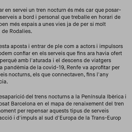
ar en servei un tren nocturn és més car que posar-
erveis a bord i personal que treballe en horari de
upen més espais a unes vies ja de per si molt
al de Rodalies.
esta aposta i entrar de ple com a actors i impulsors
dem confiar en els serveis que fins ara havia ofert
a perquè amb l'aturada i el descens de viatgers
a pandèmia de la covid-19, Renfe va aprofitar per
eis nocturns, els que connectaven, fins l'any
ícia.
esaparició del trens nocturns a la Península Ibèrica i
posat Barcelona en el mapa de renaixement del tren
moment per repensar aquests tipus de serveis
tracció i d'impuls al sud d'Europa de la Trans-Europ