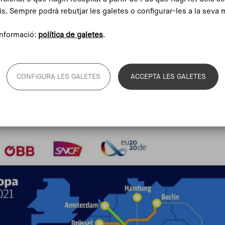
, és la que fan pels trens nocturns.
is. Sempre podrà rebutjar les galetes o configurar-les a la seva 
atègia d'internacionalització i expansió dels
nformació:
política de galetes
.
de l'operador austríac ferroviari ÖBB. Aquest
eradors ferroviaris europeus com SBB a Suïssa, DB
nar un acord per tal d'impulsar la xarxa de
 europees, el
Trans-Europ Express 2.0
. Acord que,
CONFIGURA LES GALETES
ACCEPTA LES GALETES
 mapa de connexions futures, i que
ria posar en marxa l'any 2024.