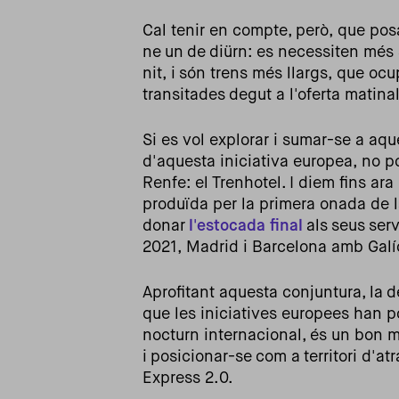
Cal tenir en compte, però, que pos
ne un de diürn: es necessiten més s
nit, i són trens més llargs, que oc
transitades degut a l'oferta matin
Si es vol explorar i sumar-se a aqu
d'aquesta iniciativa europea, no po
Renfe: el Trenhotel. I diem fins ar
produïda per la primera onada de l
donar
l'estocada final
als seus serv
2021, Madrid i Barcelona amb Gal
Aprofitant aquesta conjuntura, la d
que les iniciatives europees han 
nocturn internacional, és un bon 
i posicionar-se com a territori d'a
Express 2.0.