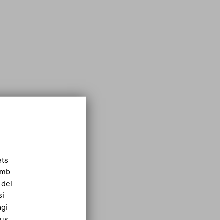
ats
Amb
 del
si
agi
eus