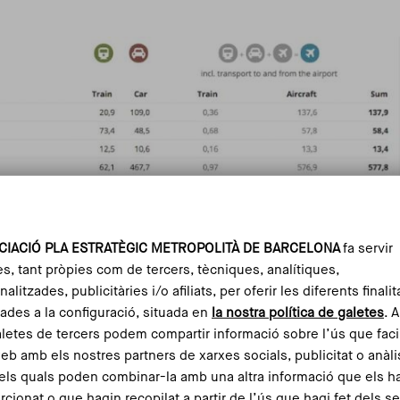
CIACIÓ PLA ESTRATÈGIC METROPOLITÀ DE BARCELONA
fa servir
sions GEH i altres contaminants del trajecte Barcelona-París
es, tant pròpies com de tercers, tècniques, analítiques,
Font: Ecopassenger
alitzades, publicitàries i/o afiliats, per oferir les diferents finalit
ades a la configuració, situada en
la nostra política de galetes
. 
aletes de tercers podem compartir informació sobre l’ús que faci
web amb els nostres partners de xarxes socials, publicitat o anàli
 europees per donar una alternativa a aquests serveis
els quals poden combinar-la amb una altra informació que els h
rajectes que superen les 3-4 hores de tren -és a dir a
rcionat o que hagin recopilat a partir de l’ús que hagi fet dels s