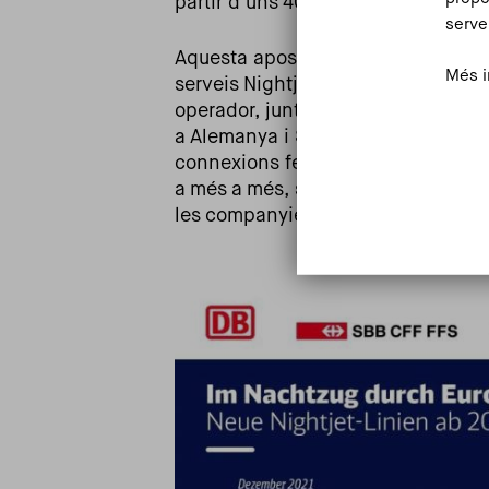
partir d'uns 400km i fins a 800km-
serve
Aquesta aposta es plasma en l'estr
Més i
serveis Nightjet, serveis nocturns 
operador, juntament amb altres op
a Alemanya i SNCF a França, va sig
connexions ferroviàries nocturnes
a més a més, situa Barcelona en el
les companyies estimen que es pod