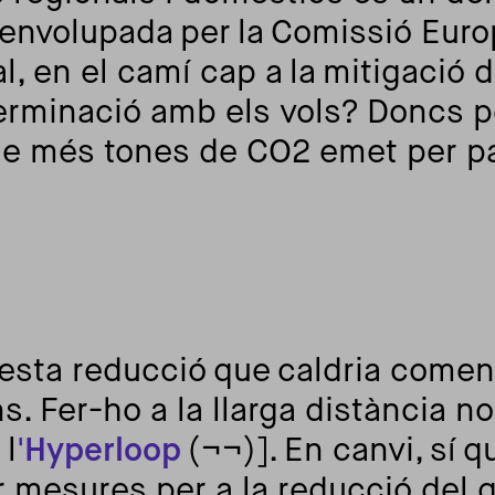
nvolupada per la Comissió Euro
, en el camí cap a la mitigació de
rminació amb els vols? Doncs pe
que més tones de CO2 emet per p
uesta reducció que caldria comen
ns. Fer-ho a la llarga distància n
 l
'Hyperloop
(¬¬)]. En canvi, sí q
r mesures per a la reducció del