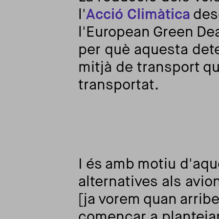
l'
Acció Climàtica
dese
l'European Green Deal
per què aquesta dete
mitjà de transport 
transportat.
I és amb motiu d'aq
alternatives als avio
[ja vorem quan arribe
començar a planteja