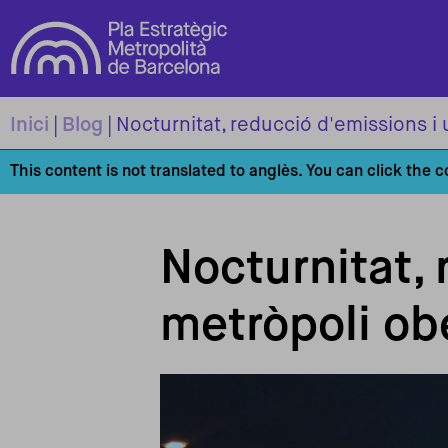
Vés al contingut
Inici
Blog
Nocturnitat, reducció d'emissions i
This content is not translated to anglès. You can click the 
Nocturnitat, 
metròpoli ob
Imagen