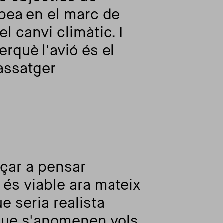
pea en el marc de
l canvi climàtic. I
rquè l'avió és el
assatger
çar a pensar
o és viable ara mateix
ue seria realista
 que s'anomenen vols