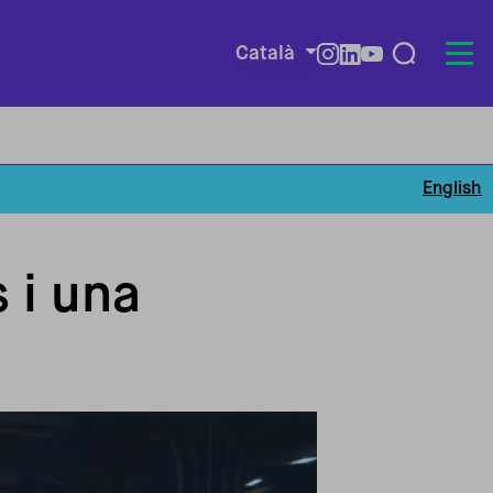
Català
Redes so
English
 i una