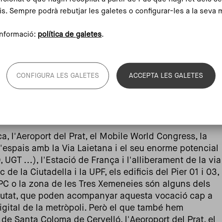
pital global de l'humanisme tecnològic
.
is. Sempre podrà rebutjar les galetes o configurar-les a la seva 
ropolitana
nformació:
política de galetes
.
situada a prop dels Pirineus, la situació geogràfica de
 es troba en un punt d'intersecció entre Europa i
entre la ciutat i el camp. Una metròpoli a prop de tot i
CONFIGURA LES GALETES
ACCEPTA LES GALETES
Josep Vicent Boira
,
Barcelona, dins la regió
 regió urbana dinàmica i entrellaçada, ben
rvei de les persones
.
a, l'Aeroport del Prat, el Mobile World Congress, la
d'espais amb la Via Laietana i el seu enorme potencial
UGT ...), l'Estació de França i l'alliberament de la via
ic de la Ciutadella i la UPF, els edificis del Pier 01 i 03,
UPC o la zona de les Tres Xemeneies són alguns dels
ciutat, que poden acompanyar aquesta vocació cap a
gital de la metròpoli. Però el que també hem
de Santa Coloma de Cervelló, l'Aeoroport del Prat, el