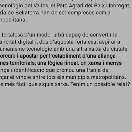
nològic del Vallès, el Parc Agrari del Baix Llobregat,
ària de Bellaterra han de ser compresos com a
ropolitana.
 fortalesa d'un model urbà capaç de convertir la
neïtat digital i, des d'aquesta fortalesa, aspirar a
'humanisme tecnològic amb una altra xarxa de ciutats
reure i apostar per l'establiment d'una aliança
es territorials, una lògica lineal, en xarxa i menys
ença i identificació que promou una franja de
rçar el vincle entre tots els municipis metropolitans.
és més fàcil que siguis xarxa. Tenim un possible relat?