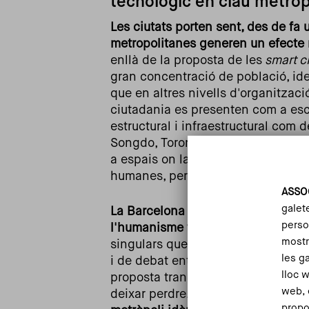
tecnològic en clau metrop
Les ciutats porten sent, des de fa 
metropolitanes generen un efecte m
enllà de la proposta de les
smart ci
gran concentració de població, ide
que en altres nivells d'organitzaci
ciutadania es presenten com a esce
estructural i infraestructural com
Songdo, Toronto, Amsterdam o Tampe
a espais on la tecnologia pot expe
humanes, però hem de fer un pas 
ASSO
galet
La Barcelona metropolitana ha d'i
person
l'humanisme tecnològic
. L'àrea m
mostr
singulars que permeten posicionar 
les g
i de debat entre idees i propostes
lloc 
proposta transversal per a la ciut
web, 
deixar perdre. A continuació, expo
propo