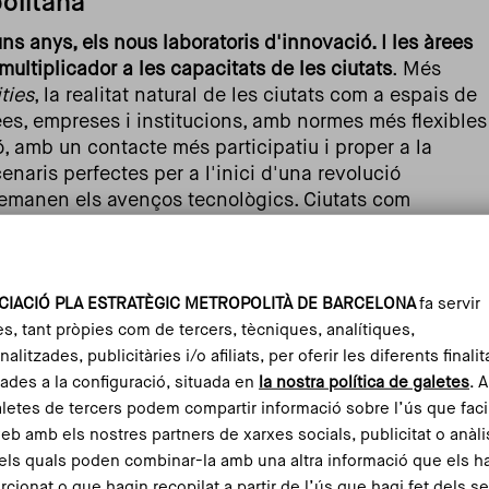
olitana
uns anys, els nous laboratoris d'innovació. I les àrees
ultiplicador a les capacitats de les ciutats
. Més
ties
, la realitat natural de les ciutats com a espais de
es, empreses i institucions, amb normes més flexibles
ó, amb un contacte més participatiu i proper a la
naris perfectes per a l'inici d'una revolució
 demanen els avenços tecnològics. Ciutats com
re ja han mostrat les viabilitats de les ciutats com
rimentar la seva disposició a les necessitats
més endavant.
CIACIÓ PLA ESTRATÈGIC METROPOLITÀ DE BARCELONA
fa servir
es, tant pròpies com de tercers, tècniques, analítiques,
mpulsar aquest debat com a capitalitat global de
alitzades, publicitàries i/o afiliats, per oferir les diferents finalit
etropolitana barcelonina presenta uns atributs únics i
ades a la configuració, situada en
la nostra política de galetes
. 
la metròpoli com un centre d'innovació, d'intercanvi
aletes de tercers podem compartir informació sobre l’ús que faci
 de tots els sectors. L'Humanisme Tecnològic com a
web amb els nostres partners de xarxes socials, publicitat o anàli
at és una oportunitat per la ciutat comtal que no podem
els quals poden combinar-la amb una altra informació que els h
saré
els principals atributs que fan a Barcelona la
rcionat o que hagin recopilat a partir de l’ús que hagi fet dels s