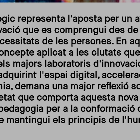
gic representa l'aposta per un a
ovació que es comprengui des de l
cessitats de les persones. En a
oncepte aplicat a les ciutats que
ls majors laboratoris d'innovaci
adquirint l'espai digital, accele
mia, demana una major reflexió s
etat que comporta aquesta nova 
edagogia per a la conformació 
ue mantingui els principis de l'