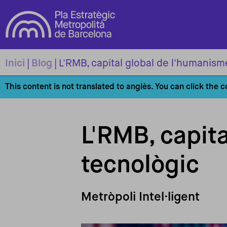
Vés al contingut
Inici
Blog
L'RMB, capital global de l'humanism
This content is not translated to anglès. You can click the 
L'RMB, capit
tecnològic
Metròpoli Intel·ligent