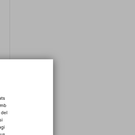
ats
Amb
 del
si
agi
eus