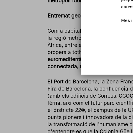
metròpoli idònia per esdevenir ca
serve
Entremat geogràfic de la regió met
Més i
Com a capital de la Mediterrània i 
la regiò metropolitana barcelonina
Àfrica, entre el mar i la muntanya, 
propera a tothom.
En paraules de 
euromediterrània, forma part d'una
connectada, més sostenible i al se
El Port de Barcelona, la Zona Franc
Fira de Barcelona, la confluència 
(amb els edificis de Correus, CCOO, 
fèrria, així com el futur parc científ
el districte 22@, el campus de la 
punts pioners i innovadors de la 
la transformació de l'humanisme di
d'entendre és que la Colònia Güell 