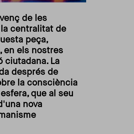
venç de les
a centralitat de
questa peça,
, en els nostres
ó ciutadana. La
rada després de
obre la consciència
esfera, que al seu
d'una nova
humanisme