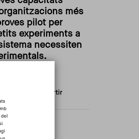
ves capacitats
d'organitzacions més
roves pilot per
etits experiments a
osistema necessiten
erimentals.
Compartir
ats
Amb
 del
si
agi
eus