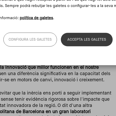
elona Innovation Coast
[1] o la
Ciutadella del
is. Sempre podrà rebutjar les galetes o configurar-les a la seva 
tades a construir un ecosistema d'innovació potent
ns innovadores als reptes locals i globals que caldrà
nformació:
política de galetes
.
, millorant així la competitivitat de la regió.
celona es consolidi com una metròpoli innovadora
CONFIGURA LES GALETES
ACCEPTA LES GALETES
s grans iniciatives amb bones polítiques de suport a
 als agents que conformen aquest ecosistema:
versitats i centres de recerca, entre d'altres.
El repte
capaços d'identificar, desenvolupar i escalar aquells
 la innovació que millor funcionen en el nostre
uen una diferència significativa en la capacitat dels
r-se en motors de canvi, innovació i creixement.
evitar que la inèrcia ens porti a seguir implementant
 sense tenir evidència rigorosa sobre l'impacte que
at innovadora de la regió. O dit d'una altra
politana de Barcelona en un gran laboratori