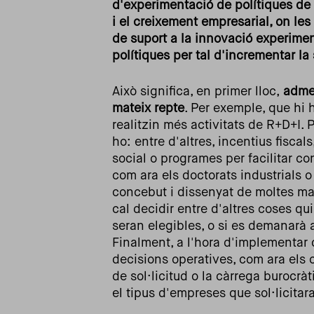
d'experimentació de polítiques de s
i el creixement empresarial, on le
de suport a la innovació experime
polítiques per tal d'incrementar la 
Això significa, en primer lloc,
admet
mateix repte
. Per exemple, que hi
realitzin més activitats de R+D+I. 
ho: entre d'altres, incentius fiscal
social o programes per facilitar c
com ara els doctorats industrials o
concebut i dissenyat de moltes ma
cal decidir entre d'altres coses qui
seran elegibles, o si es demanarà 
Finalment, a l'hora d'implementar 
decisions operatives, com ara els c
de sol·licitud o la càrrega burocrà
el tipus d'empreses que sol·licitara