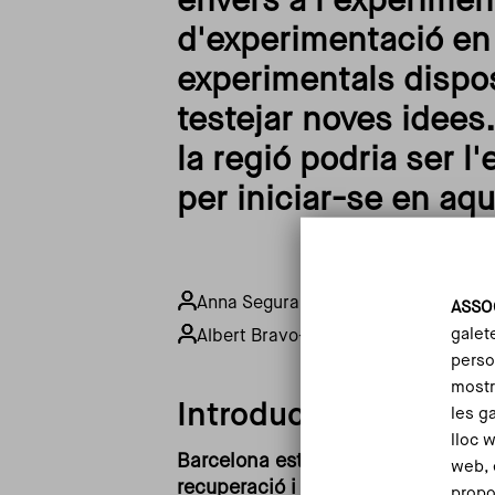
envers a l'experime
d'experimentació en 
experimentals dispos
testejar noves idees
la regió podria ser 
per iniciar-se en aq
Anna Segura - Investigadora Innova
ASSO
galet
Albert Bravo-Biosca - Director Inno
person
mostr
Introducció
les g
lloc 
Barcelona està apostant per posar l
web, 
recuperació i impuls econòmic de l
propo