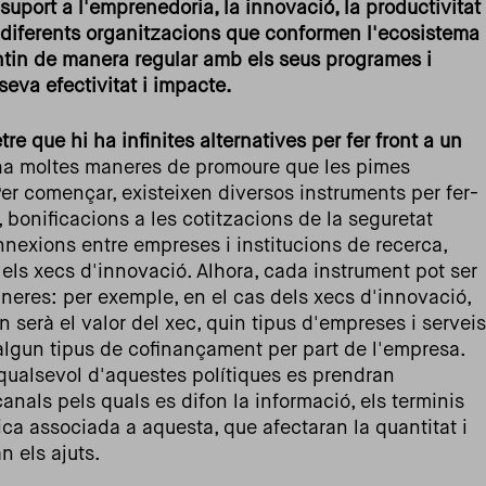
uport a l'emprenedoria, la innovació, la productivitat
s diferents organitzacions que conformen l'ecosistema
ntin de manera regular amb els seus programes i
seva efectivitat i impacte.
re que hi ha infinites alternatives per fer front a un
 ha moltes maneres de promoure que les pimes
Per començar, existeixen diversos instruments per fer-
s, bonificacions a les cotitzacions de la seguretat
onnexions entre empreses i institucions de recerca,
 els xecs d'innovació. Alhora, cada instrument pot ser
neres: per exemple, en el cas dels xecs d'innovació,
n serà el valor del xec, quin tipus d'empreses i serveis
algun tipus de cofinançament per part de l'empresa.
qualsevol d'aquestes polítiques es prendran
anals pels quals es difon la informació, els terminis
tica associada a aquesta, que afectaran la quantitat i
n els ajuts.