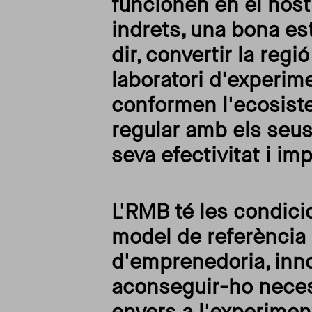
funcionen en el nost
indrets, una bona es
dir, convertir la re
laboratori d'experim
conformen l'ecosist
regular amb els seus
seva efectivitat i im
L'RMB té les condici
model de referència 
d'emprenedoria, inno
aconseguir-ho necess