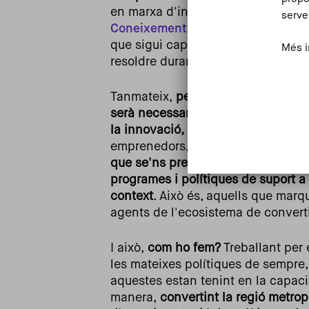
en marxa d'iniciatives com la
Barc
serve
Coneixement
[2], totes dues orien
que sigui capaç de generar solucio
Més i
resoldre durant les properes dècades
Tanmateix,
per aconseguir que Bar
serà necessari acompanyar aqueste
la innovació,
i, més concretament,
emprenedors,
startups
i pimes, uni
que se'ns presenta, doncs, és ser 
programes i polítiques de suport a
context
. Això és, aquells que marq
agents de l'ecosistema de converti
I això,
com ho fem?
Treballant per 
les mateixes polítiques de sempre,
aquestes estan tenint en la capacit
manera,
convertint la regió metro