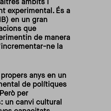
altres àmbits i
nt experimental. És a
MB) en un gran
zacions que
perimentin de manera
d'incrementar-ne la
 propers anys en un
mental de polítiques
 Però per
 un canvi cultural