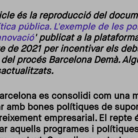
cle és la reproducció del docum
ica pública. L'exemple de les po
innovació
' publicat a la plataform
e de 2021 per incentivar els deb
del procés Barcelona Demà. Alg
sactualitzats.
Barcelona es consolidi com una 
 amb bones polítiques de suport
reixement empresarial. El repte és
ar aquells programes i polítiques