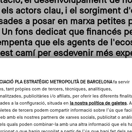
ntació, el desenvolupament de no
els actors clau, i el sorgiment 
ades a posar en marxa petites p
. Un fons dedicat que financés p
l'empenta que els agents de l'ec
uest camí per esdevenir més exp
tion Growth Lab
28 de juny de 2023
CIACIÓ PLA ESTRATÈGIC METROPOLITÀ DE BARCELONA
fa servir
es, tant pròpies com de tercers, tècniques, analítiques,
vation Growth Lab
alitzades, publicitàries i/o afiliats, per oferir les diferents finalit
ades a la configuració, situada en
la nostra política de galetes
. 
aletes de tercers podem compartir informació sobre l’ús que faci
web amb els nostres partners de xarxes socials, publicitat o anàli
a recerca i la innovació al centre de l'estratègia de
els quals poden combinar-la amb una altra informació que els h
a metròpoli.
Així ho demostra, per exemple, la posada
rcionat o que hagin recopilat a partir de l’ús que hagi fet dels s