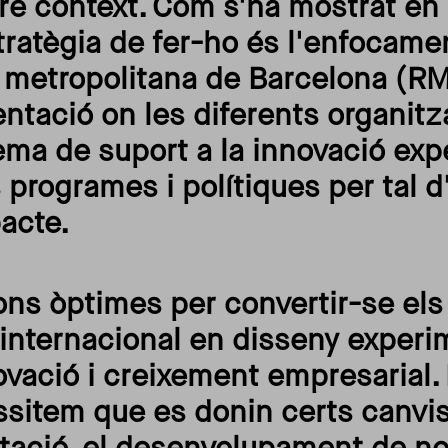
re context. Com s'ha mostrat en 
tratègia de fer-ho és l'enfocame
gió metropolitana de Barcelona (R
entació on les diferents organit
ema de suport a la innovació ex
 programes i polítiques per tal 
pacte.
ons òptimes per convertir-se els
internacional en disseny experi
vació i creixement empresarial.
item que es donin certs canvis: