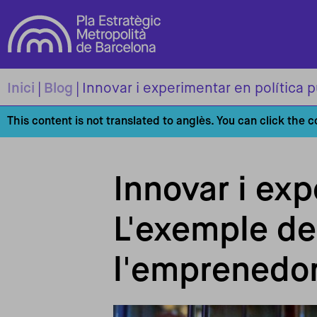
Vés al contingut
Inici
Blog
Innovar i experimentar en política p
This content is not translated to anglès. You can click the 
Innovar i exp
L'exemple de 
l'emprenedori
Imagen