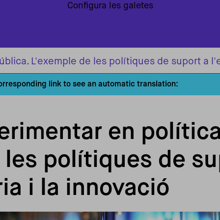
Configura les galetes
ública. L'exemple de les polítiques de suport a l
corresponding link to see an automatic translation:
erimentar en política
les polítiques de su
a i la innovació