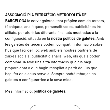
Vés al contingut
Configura les galetes
ASSOCIACIÓ PLA ESTRATÈGIC METROPOLITÀ DE
BARCELONA
fa servir galetes, tant pròpies com de tercers,
Inici
Blog
Democràcia, avaluació i participació: Quines característiques ha de tenir un laboratori de polítiques públiques?
tècniques, analítiques, personalitzades, publicitàries i/o
This content is not translated to anglès. You can click the
afiliats, per oferir les diferents finalitats mostrades a la
corresponding link to see an automatic translation:
configuració, situada en
la nostra política de galetes
. Amb
English
les galetes de tercers podem compartir informació sobre
l’ús que faci del lloc web amb els nostres partners de
xarxes socials, publicitat o anàlisi web, els quals poden
Democràcia, avaluació i
combinar-la amb una altra informació que els hagi
proporcionat o que hagin recopilat a partir de l’ús que
participació: Quines
hagi fet dels seus serveis. Sempre podrà rebutjar les
característiques ha de tenir
galetes o configurar-les a la seva mida.
un laboratori de polítiques
Més informació:
política de galetes
.
públiques?
Imagen