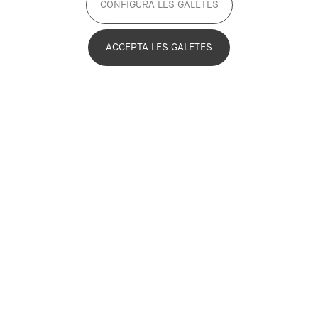
CONFIGURA LES GALETES
ACCEPTA LES GALETES
ATENCIÓ! Aquest article és la
reproducció del document ‘
Democracia,
evaluación y participación: los
laboratorios de políticas públicas
'
publicat a la plataforma
barcelonadema-
participa.cat
l'octubre de 2021 per
incentivar els debats del
Cicle de la
Metròpoli Multinivell
del procés
Barcelona Demà. Alguns aspectes
poden, per tant, resultar desactualitzats.