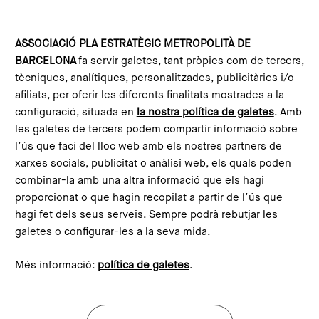
Vés al contingut
Configura les galetes
ASSOCIACIÓ PLA ESTRATÈGIC METROPOLITÀ DE
BARCELONA
fa servir galetes, tant pròpies com de tercers,
Inici
Blog
tècniques, analítiques, personalitzades, publicitàries i/o
afiliats, per oferir les diferents finalitats mostrades a la
configuració, situada en
la nostra política de galetes
. Amb
Salma Amazian
les galetes de tercers podem compartir informació sobre
l’ús que faci del lloc web amb els nostres partners de
Institut de Migracions - UGR
xarxes socials, publicitat o anàlisi web, els quals poden
combinar-la amb una altra informació que els hagi
proporcionat o que hagin recopilat a partir de l’ús que
Entrades al blog
hagi fet dels seus serveis. Sempre podrà rebutjar les
galetes o configurar-les a la seva mida.
Més informació:
política de galetes
.