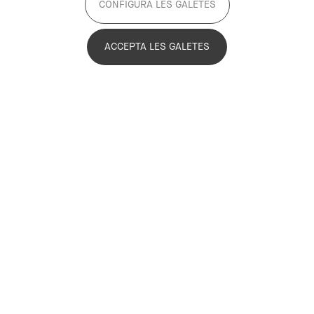
CONFIGURA LES GALETES
ACCEPTA LES GALETES
15 juny de 2022
Com millorar les condicions de vida
de les persones immigrades des de
les polítiques locals?
Llegeix més
Torna enrere