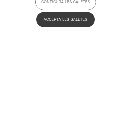
CONFIGURA LES GALETES
ACCEPTA LES GALETES
10 de juny de 2026 10:30
IFEMA, Madrid
El coordinador general del
Pla Estratègic Metropolità de
Barcelona
,
Oriol Estela
, participarà com a ponent al
Foro
de las Ciudades 2026
, una de les principals trobades
estatals i internacionals sobre desenvolupament urbà
sostenible, innovació i governança metropolitana.
La seva intervenció tindrà lloc a la sessió '
Agendas
Urbanas. De la ciudad al área metropolitana
', el