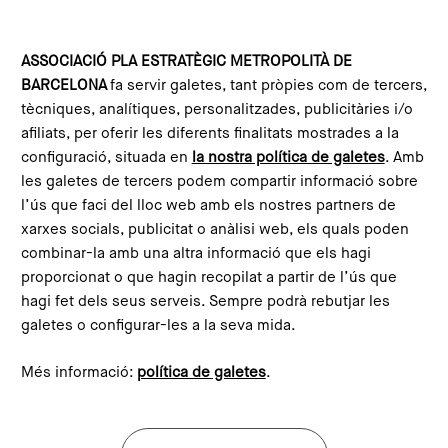
Vés al contingut
Configura les galetes
ASSOCIACIÓ PLA ESTRATÈGIC METROPOLITÀ DE
BARCELONA
fa servir galetes, tant pròpies com de tercers,
Inici
Agenda
Foro de las Ciudades 2026
tècniques, analítiques, personalitzades, publicitàries i/o
This content is not translated to anglès. You can click the
afiliats, per oferir les diferents finalitats mostrades a la
corresponding link to see an automatic translation:
configuració, situada en
la nostra política de galetes
. Amb
English
les galetes de tercers podem compartir informació sobre
l’ús que faci del lloc web amb els nostres partners de
xarxes socials, publicitat o anàlisi web, els quals poden
combinar-la amb una altra informació que els hagi
Foro de las Ciudades 2026
proporcionat o que hagin recopilat a partir de l’ús que
hagi fet dels seus serveis. Sempre podrà rebutjar les
Organitza: IFEMA Madrid amb la
galetes o configurar-les a la seva mida.
col·laboració especial de l’Ajuntament
de Madrid
Més informació:
política de galetes
.