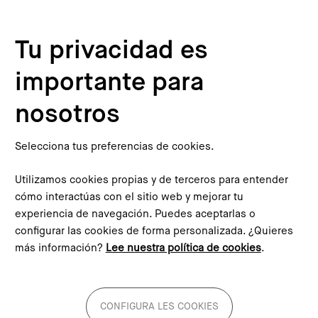
Pasar al contenido principal
Configura les cookies
Tu privacidad es
importante para
nosotros
Selecciona tus preferencias de cookies.
Diálogos Barcelona/Madrid 2050
Utilizamos cookies propias y de terceros para entender
cómo interactúas con el sitio web y mejorar tu
Un ciclo de seis jornadas que quiere abrir un espacio de
experiencia de navegación. Puedes aceptarlas o
reflexión sobre el futuro de Barcelona y Madrid desde una
configurar las cookies de forma personalizada. ¿Quieres
perspectiva metropolitana con el horizonte puesto en el
más información?
Lee nuestra política de cookies
.
2050.
Conoce el ciclo!
CONFIGURA LES COOKIES