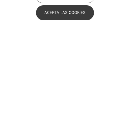
ACEPTA LAS COOKIES
Últimas noticias
Infórmate sobre la actualidad de la Asociación y las
novedades que hacen avanzar el Compromiso
Metropolitano 2030.