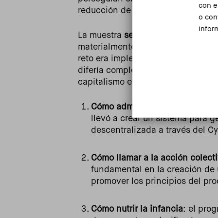
con e
reducción de la dependencia tecnol
o con
infor
La muestra
se divide en siete capí
materialmente el programa de la U
reto era implementar una revolució
difería completamente de los polos
capitalismo estadounidense y el so
Cómo administrar una economí
llevó a crear un sistema para g
descentralizada a través del C
Cómo llamar a la acción colect
fundamental en la creación de 
promover los principios del pro
Cómo nutrir la infancia
: el pro