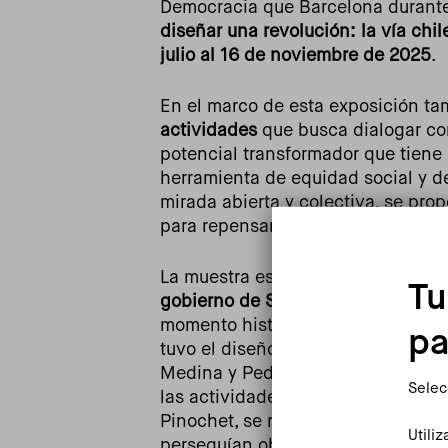
Democracia que Barcelona durante
diseñar una revolución: la vía chil
julio al 16 de noviembre de 2025
.
En el marco de esta exposición ta
actividades
que busca dialogar con
potencial transformador que tiene 
herramienta de equidad social y d
mirada abierta y colectiva, se pro
para repensar los retos actuales 
La muestra es una exposición inte
Tu
gobierno de Salvador Allende en C
momento histórico para el país s
pa
tuvo el diseño en este periodo. En
Medina y Pedro Ignacio Alonso y 
Selec
las actividades de conmemoración
Pinochet, se reunirán cerca de 250
Utili
perseguían objetivos como la democ