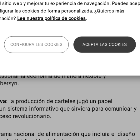
l sitio web y mejorar tu experiencia de navegación. Puedes acep
ógica y la erradicación de la desnutrición infantil.
figurar las cookies de forma personalizada. ¿Quieres más
mación?
Lee nuestra política de cookies
.
tulos
que buscan explicar cómo se proyectó visual y
nidad Popular de Salvador Allende, cuyo principal
n democrática, socialista y pacífica. Un enfoque que
CONFIGURA LES COOKIES
ACEPTA LAS COOKIES
 opuestos del contexto de la Guerra Fría: el
cialismo soviético.
a
: el proceso de nacionalización de las empresas
estionar la economía de manera flexible y
ybersyn.
iva
: la producción de carteles jugó un papel
un sistema informativo que sirviera para comunicar y
ceso revolucionario.
grama nacional de alimentación que incluía el diseño