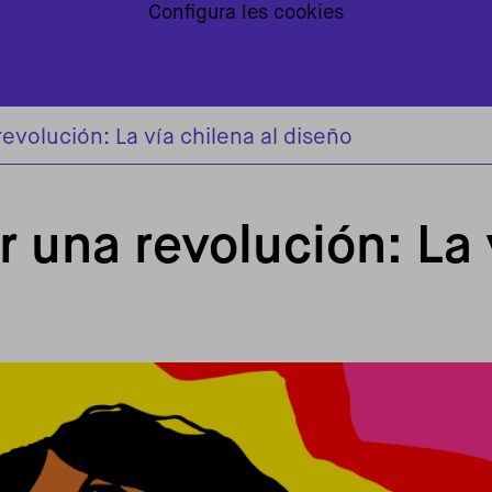
Configura les cookies
evolución: La vía chilena al diseño
 una revolución: La v