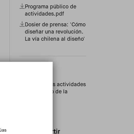
Programa público de
actividades.pdf
Dosier de prensa: 'Cómo
diseñar una revolución.
La vía chilena al diseño'
Enlaces
Consulta las actividades
en el marco de la
exposición
túas
Compartir