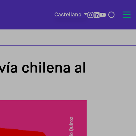
Castellano
Redes so
ía chilena al