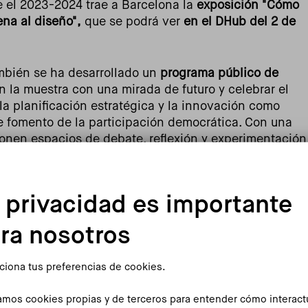
 el 2023-2024 trae a Barcelona la
exposición "Cómo
ena al diseño",
que se podrá ver
en el DHub del 2 de
mbién se ha desarrollado un
programa público de
 la muestra con una mirada de futuro y celebrar el
la planificación estratégica y la innovación como
e fomento de la participación democrática. Con una
ponen espacios de debate, reflexión y experimentación
e imaginar nuevos horizontes compartidos.
gral sobre el
diseño gráfico e industrial durante el
 privacidad es importante
hile (1970-1973)
. Se trata de un recorrido por un
udamericano que remarca el papel fundamental que
ra nosotros
 la muestra, comisariada por Hugo Palmarola, Eden
que se pudo ver en Santiago de Chile enmarcada en
ciona tus preferencias de cookies.
 de los 50 años del golpe de Estado de Augusto
 piezas, entre originales y reproducciones, que
zamos cookies propias y de terceros para entender cómo interac
ratización de la lectura y la música popular, la