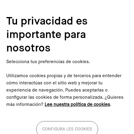
Pasar al contenido principal
Configura les cookies
Tu privacidad es
importante para
Inicio
Blog
Las oportunidades de la regeneración de barrios que no podemos desaprovechar
This content is not translated to inglés. You can click the
nosotros
corresponding link to see an automatic translation:
English
Selecciona tus preferencias de cookies.
Utilizamos cookies propias y de terceros para entender
cómo interactúas con el sitio web y mejorar tu
experiencia de navegación. Puedes aceptarlas o
Las oportunidades de la
configurar las cookies de forma personalizada. ¿Quieres
más información?
Lee nuestra política de cookies
.
regeneración de barrios que
no podemos desaprovechar
CONFIGURA LES COOKIES
¿Cómo podemos aprovechar más los