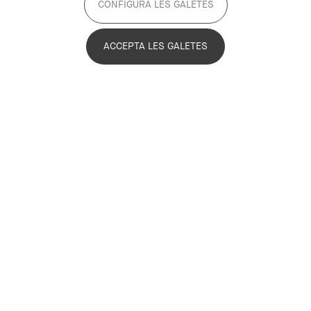
CONFIGURA LES GALETES
ACCEPTA LES GALETES
Latest news
Find out about the Association’s latest news and the
developments that are driving the Metropolitan
Commitment 2030.