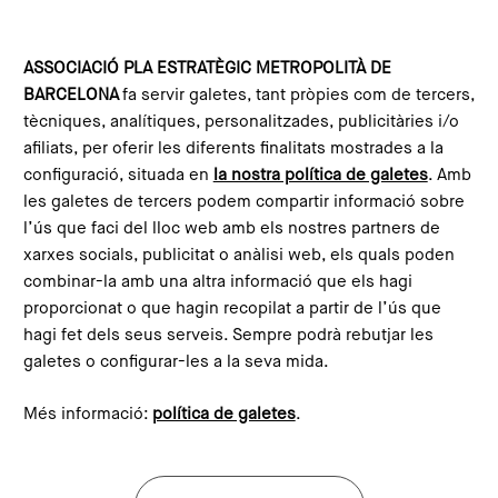
Skip to main content
Configura les galetes
ASSOCIACIÓ PLA ESTRATÈGIC METROPOLITÀ DE
BARCELONA
fa servir galetes, tant pròpies com de tercers,
tècniques, analítiques, personalitzades, publicitàries i/o
afiliats, per oferir les diferents finalitats mostrades a la
configuració, situada en
la nostra política de galetes
. Amb
les galetes de tercers podem compartir informació sobre
l’ús que faci del lloc web amb els nostres partners de
xarxes socials, publicitat o anàlisi web, els quals poden
combinar-la amb una altra informació que els hagi
Barcelona/Madrid 2050 Dialogues
proporcionat o que hagin recopilat a partir de l’ús que
hagi fet dels seus serveis. Sempre podrà rebutjar les
A series of six sessions aimed at opening a space for
galetes o configurar-les a la seva mida.
reflection on the future of Barcelona and Madrid from a
metropolitan perspective, looking ahead to 2050.
Més informació:
política de galetes
.
Discover the series!