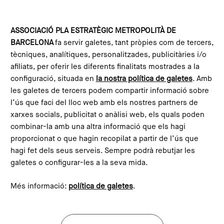
Skip to main content
Configura les galetes
ASSOCIACIÓ PLA ESTRATÈGIC METROPOLITÀ DE
BARCELONA
fa servir galetes, tant pròpies com de tercers,
Home
What is the PEMB?
Team
tècniques, analítiques, personalitzades, publicitàries i/o
afiliats, per oferir les diferents finalitats mostrades a la
configuració, situada en
la nostra política de galetes
. Amb
les galetes de tercers podem compartir informació sobre
l’ús que faci del lloc web amb els nostres partners de
xarxes socials, publicitat o anàlisi web, els quals poden
combinar-la amb una altra informació que els hagi
proporcionat o que hagin recopilat a partir de l’ús que
hagi fet dels seus serveis. Sempre podrà rebutjar les
galetes o configurar-les a la seva mida.
Més informació:
política de galetes
.