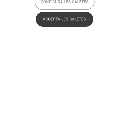
CONFIGURA LES GALETES
ACCEPTA LES GALETES
Luisa Fernanda Pinto
Rodríguez
Technical Office
Luisa Fernanda Pinto Rodríguez
@luisaferpinto.bsky.social
@LuisaFerPinto