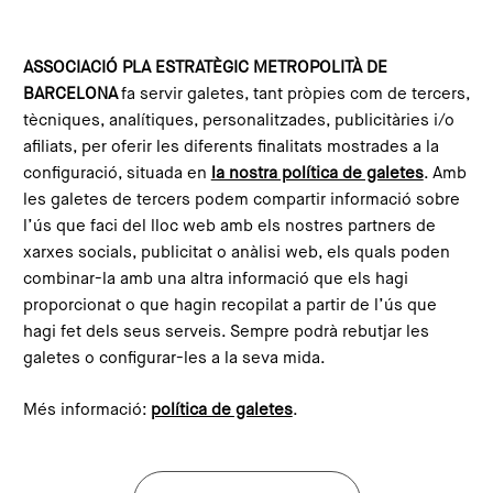
Skip to main content
Configura les galetes
ASSOCIACIÓ PLA ESTRATÈGIC METROPOLITÀ DE
BARCELONA
fa servir galetes, tant pròpies com de tercers,
Home
PEMB projects
Joint Office for Sustainable Food
tècniques, analítiques, personalitzades, publicitàries i/o
afiliats, per oferir les diferents finalitats mostrades a la
configuració, situada en
la nostra política de galetes
. Amb
Joint Office for Sustainable
les galetes de tercers podem compartir informació sobre
Food
l’ús que faci del lloc web amb els nostres partners de
xarxes socials, publicitat o anàlisi web, els quals poden
combinar-la amb una altra informació que els hagi
proporcionat o que hagin recopilat a partir de l’ús que
hagi fet dels seus serveis. Sempre podrà rebutjar les
galetes o configurar-les a la seva mida.
Més informació:
política de galetes
.