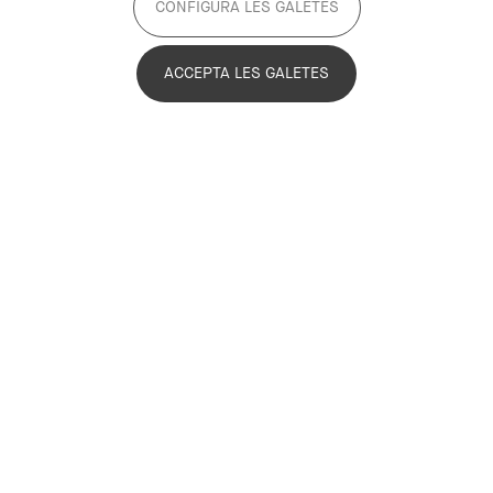
CONFIGURA LES GALETES
2023
Active
ACCEPTA LES GALETES
The Joint Office for Sustainable Food
(OCAS) is a joint initiative of the
Generalitat de Catalunya (Department of
Agriculture, Livestock, Fisheries and
Food), the Barcelona City Council, the
PEMB and Prodeca. The main objective
of OCAS is to promote collaboration and
synergies between food strategies, and
to promote a more sustainable, healthy
and resilient food system through
urban-rural connections.