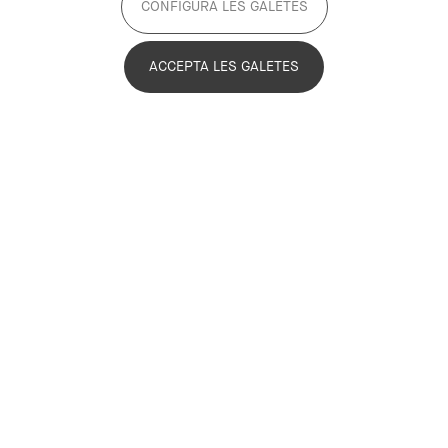
CONFIGURA LES GALETES
ACCEPTA LES GALETES
Últimes notícies
Informa’t sobre l’actualitat de l’Associació i les novetats
que fan avançar el Compromís Metropolità 2030.