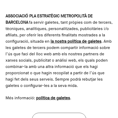
Vés al contingut
Configura les galetes
ASSOCIACIÓ PLA ESTRATÈGIC METROPOLITÀ DE
BARCELONA
fa servir galetes, tant pròpies com de tercers,
tècniques, analítiques, personalitzades, publicitàries i/o
afiliats, per oferir les diferents finalitats mostrades a la
configuració, situada en
la nostra política de galetes
. Amb
les galetes de tercers podem compartir informació sobre
l’ús que faci del lloc web amb els nostres partners de
xarxes socials, publicitat o anàlisi web, els quals poden
Diàlegs Barcelona/Madrid 2050
combinar-la amb una altra informació que els hagi
proporcionat o que hagin recopilat a partir de l’ús que
Un cicle de sis jornades que vol obrir un espai de reflexió
hagi fet dels seus serveis. Sempre podrà rebutjar les
sobre el futur de Barcelona i Madrid des d’una
galetes o configurar-les a la seva mida.
perspectiva metropolitana amb l’horitzó posat en el
2050.
Més informació:
política de galetes
.
Coneix el cicle!