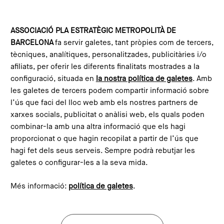
Vés al contingut
Configura les galetes
ASSOCIACIÓ PLA ESTRATÈGIC METROPOLITÀ DE
BARCELONA
fa servir galetes, tant pròpies com de tercers,
Inici
Projectes del PEMB
Com dissenyar una revolució: La via xilena al disseny
tècniques, analítiques, personalitzades, publicitàries i/o
afiliats, per oferir les diferents finalitats mostrades a la
configuració, situada en
la nostra política de galetes
. Amb
Com dissenyar una revolució:
les galetes de tercers podem compartir informació sobre
La via xilena al disseny
l’ús que faci del lloc web amb els nostres partners de
xarxes socials, publicitat o anàlisi web, els quals poden
combinar-la amb una altra informació que els hagi
proporcionat o que hagin recopilat a partir de l’ús que
hagi fet dels seus serveis. Sempre podrà rebutjar les
galetes o configurar-les a la seva mida.
Més informació:
política de galetes
.