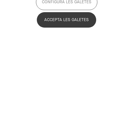
CONFIGURA LES GALETES
2025 - 2025
Inactiu
ACCEPTA LES GALETES
“Com dissenyar una revolució: La via
xilena al disseny” és una exposició
integral sobre el disseny gràfic i
industrial durant el govern de Salvador
Allende a Xile (1970-1973) que es podrà
visitar del 2 de juliol al 16 de novembre
al DHub. En el marc de l’exposició també
es durà a terme un programa públic
d’activitats que busca posar en valor el
potencial transformador de la
planificació estratègica i la innovació
com a instruments per promoure