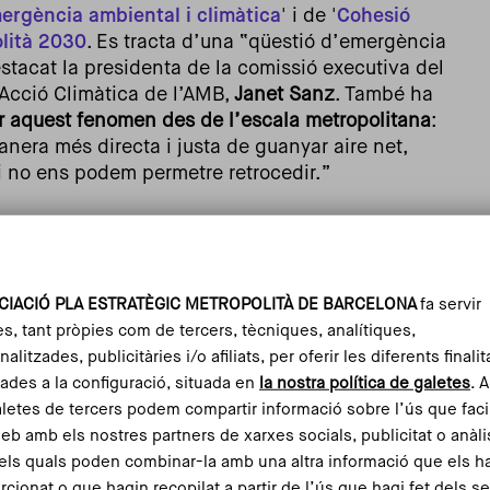
ergència ambiental i climàtica
' i de '
Cohesió
lità 2030
. Es tracta d’una “qüestió d’emergència
estacat la presidenta de la comissió executiva del
’Acció Climàtica de l’AMB,
Janet Sanz
. També ha
r aquest fenomen des de l’escala metropolitana
:
nera més directa i justa de guanyar aire net,
 i no ens podem permetre retrocedir.”
nen entorns deficients
 de valoració
(0 a 28 punts) que combina indicadors
CIACIÓ PLA ESTRATÈGIC METROPOLITÀ DE BARCELONA
fa servir
t viària, vulnerabilitat climàtica i característiques
es, tant pròpies com de tercers, tècniques, analítiques,
ntuació de l’indicador, pitjors són les condicions de
alitzades, publicitàries i/o afiliats, per oferir les diferents finalit
ades a la configuració, situada en
la nostra política de galetes
. 
aletes de tercers podem compartir informació sobre l’ús que faci
es escoles de l’AMB es troben en entorns crítics.
web amb els nostres partners de xarxes socials, publicitat o anàli
 analitzats (528 escoles) se situen en la franja amb
els quals poden combinar-la amb una altra informació que els h
ció superior a 15), i un preocupant 13% (118 escoles)
rcionat o que hagin recopilat a partir de l’ús que hagi fet dels s