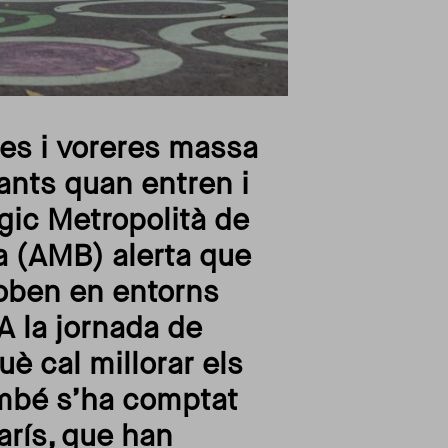
es i voreres massa
fants quan entren i
ègic Metropolità de
a (AMB) alerta que
roben en entorns
 A la jornada de
è cal millorar els
també s’ha comptat
arís, que han