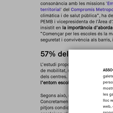
consonància amb les missions '
Em
territorial
' del
Compromís Metropo
climàtica i de salut pública”, ha d
PEMB i vicepresidenta de l’Àrea d
insistit en
la importància d’aborda
“Començar per les escoles és la ma
seguretat i convivència als barris,
57% dels centres te
L’estudi proposa un
índex sintètic
ASSO
de mobilitat, medi ambient, segureta
galet
dels centres.
Com més alta és la pu
person
l’entorn escolar
.
mostr
les g
Segons això, més de la meitat de l
lloc 
Concretament, un 57% dels centres
web, 
pitjors condicions (amb una puntua
propo