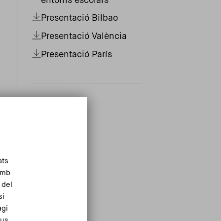
entorns escolars
Presentació Bilbao
Presentació València
Presentació París
ats
Amb
 del
si
agi
eus