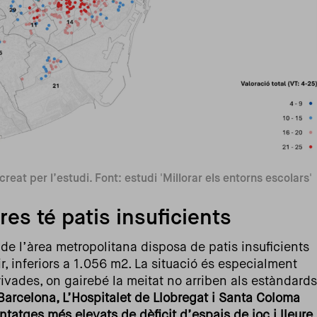
eat per l’estudi. Font: estudi 'Millorar els entorns escolars'
es té patis insuficients
de l’àrea metropolitana disposa de patis insuficients
r, inferiors a 1.056 m2. La situació és especialment
rivades, on gairebé la meitat no arriben als estàndards
Barcelona, L’Hospitalet de Llobregat i Santa Coloma
atges més elevats de dèficit d’espais de joc i lleure