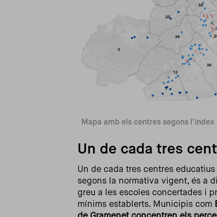
Mapa amb els centres segons l’índex cr
Un de cada tres centr
Un de cada tres centres educatius 
segons la normativa vigent, és a di
greu a les escoles concertades i p
mínims establerts. Municipis com
de Gramenet concentren els percent