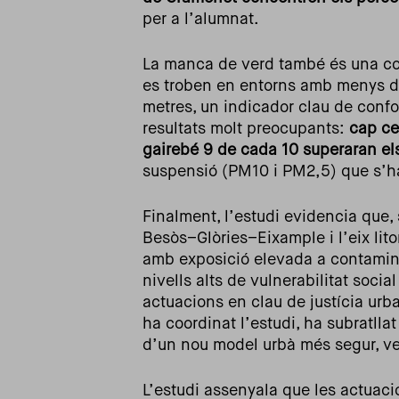
per a l’alumnat.
La manca de verd també és una con
es troben en entorns amb menys de
metres, un indicador clau de confor
resultats molt preocupants:
cap ce
gairebé 9 de cada 10 superaran els
suspensió (PM10 i PM2,5) que s’ha
Finalment, l’estudi evidencia que,
Besòs–Glòries–Eixample i l’eix lit
amb exposició elevada a contaminac
nivells alts de vulnerabilitat social
actuacions en clau de justícia urba
ha coordinat l’estudi, ha subratll
d’un nou model urbà més segur, ve
L’estudi assenyala que les actuac