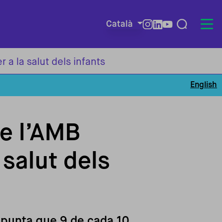
Català
Redes so
 a la salut dels infants
English
de l’AMB
 salut dels
 apunta que 9 de cada 10