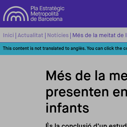
Vés al contingut
Inici
Actualitat
Notícies
Més de la meitat de l
This content is not translated to anglès. You can click the 
Més de la me
presenten ent
infants
És la conclusió d’un estu