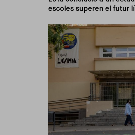
escoles superen el futur lí
Imagen