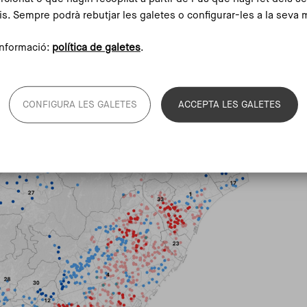
 amb valors entre 21 i 25 punts. D’aquestes,
is. Sempre podrà rebutjar les galetes o configurar-les a la seva 
la puntuació màxima registrada de 25 punts sobre 28.
en d’un entorn escolar favorable només representen el
nformació:
política de galetes
.
CONFIGURA LES GALETES
ACCEPTA LES GALETES