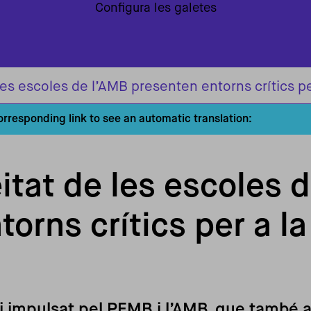
Configura les galetes
es escoles de l’AMB presenten entorns crítics per
corresponding link to see an automatic translation:
itat de les escoles 
orns crítics per a la
di impulsat pel PEMB i l’AMB, que també