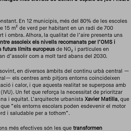
stant. En 12 municipis, més del 80% de les escoles
 15 m² de verd per habitant en un radi de 700
t i ombra. Alhora, la qualitat de l’aire presenta uns
ntre assoleix els nivells recomanats per l’OMS i
 futurs límits europeus
de NO₂ i partícules en
n d’assolir com a molt tard abans del 2030.
 sovint, en diversos àmbits del continu urbà central —
oral— els centres amb pitjors entorns coincideixen
ió i calor, i que aquesta realitat se superposa amb
 (IVU). Un fet que reforça la necessitat de prioritzar
na i equitat. L’arquitecte urbanista
Xavier Matilla
, que
at que “els entorns escolars poden esdevenir el motor
rd i saludable per a tothom”.
ions més efectives són les que
transformen