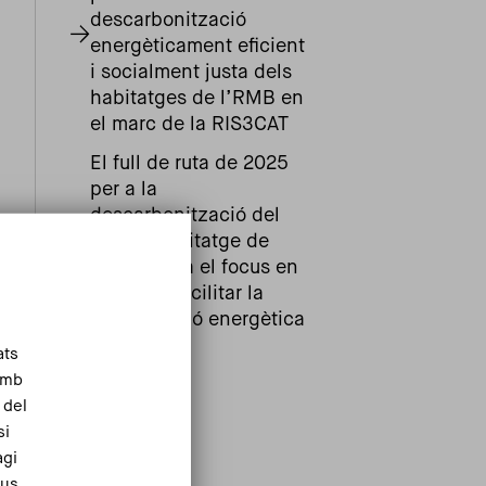
descarbonització
energèticament eficient
i socialment justa dels
habitatges de l’RMB en
el marc de la RIS3CAT
El full de ruta de 2025
per a la
descarbonització del
parc d’habitatge de
l’RMB posa el focus en
millorar i facilitar la
rehabilitació energètica
ats
Amb
 del
si
agi
eus