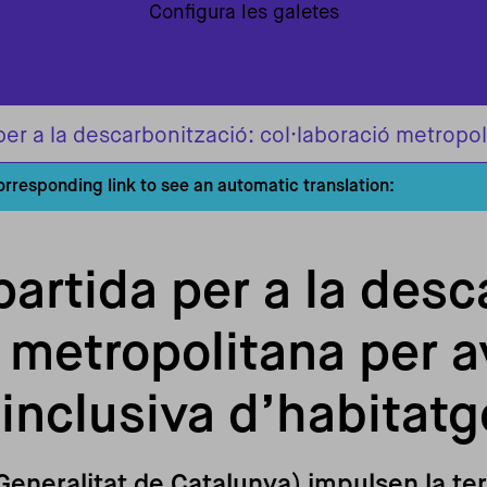
Configura les galetes
corresponding link to see an automatic translation:
rtida per a la desc
 metropolitana per a
 inclusiva d’habitat
eneralitat de Catalunya) impulsen la ter