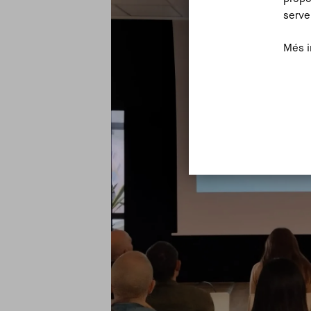
serve
Més i