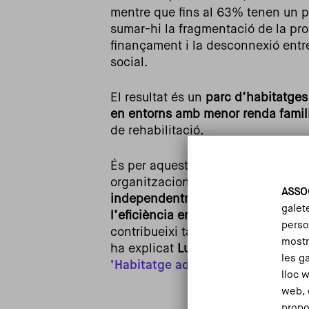
mentre que fins al 63% tenen un pot
sumar-hi la fragmentació de la pr
finançament i la desconnexió entre 
social.
El resultat és un
parc d’habitatges
en entorns amb menor renda famili
de rehabilitació.
És per aquest motiu, que la visió c
organitzacions que formen part de
ASSO
independentment de la seva situa
galet
l’eficiència energètica: estalvi, con
person
contribueixi tant a la neutralitat cl
mostr
ha explicat
Luisa F. Pinto
, membre 
les g
‘Habitatge adequat’
del
Compromí
lloc 
web, 
Imagen
propo