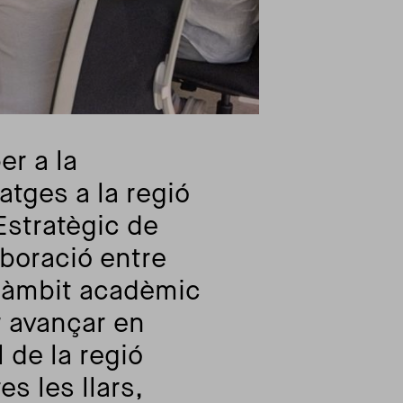
er a la
atges a la regió
Estratègic de
aboració entre
l’àmbit acadèmic
er avançar en
 de la regió
s les llars,