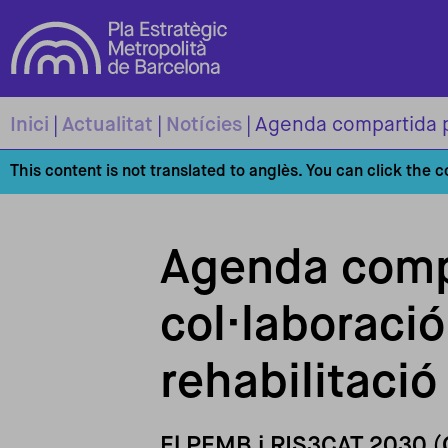
Vés al contingut
Inici
Actualitat
Notícies
This content is not translated to anglès. You can click the 
Agenda compa
col·laboració
rehabilitació
El PEMB i RIS3CAT 2030 (G