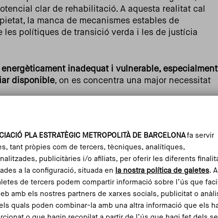
encial clar de rehabilitació. A aquesta realitat cal
opietat, la manca de mecanismes estables de
les polítiques de transició verda i les de justícia
 energèticament inadequat i vulnerable, especialment
ar disponible
, on es concentra una major necessitat
ompartida de futur de les administracions, entitats i
 l’Agenda és un escenari
on totes les llars,
CIACIÓ PLA ESTRATÈGIC METROPOLITÀ DE BARCELONA
fa servir
ció socioeconòmica, gaudeixen dels beneficis de
es, tant pròpies com de tercers, tècniques, analítiques,
fort i salut
. “Una descarbonització justa que
alitzades, publicitàries i/o afiliats, per oferir les diferents finalit
imàtica com a la cohesió social del territori”, tal com
ades a la configuració, situada en
la nostra política de galetes
. 
del gabinet tècnic del PEMB i referent de la
missió
aletes de tercers podem compartir informació sobre l’ús que faci
s Metropolità 2030
.
web amb els nostres partners de xarxes socials, publicitat o anàli
els quals poden combinar-la amb una altra informació que els h
rcionat o que hagin recopilat a partir de l’ús que hagi fet dels s