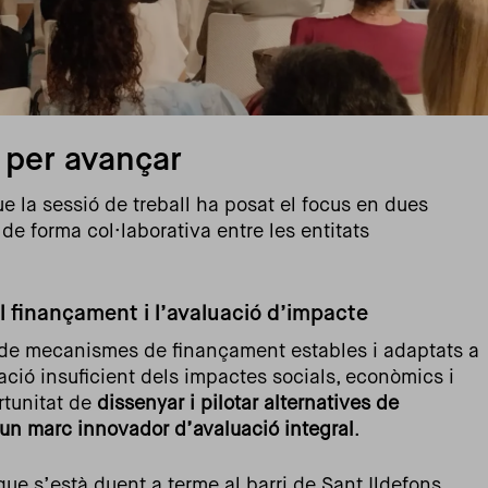
u per avançar
e la sessió de treball ha posat el focus en dues
de forma col·laborativa entre les entitats
 finançament i l’avaluació d’impacte
 de mecanismes de finançament estables i adaptats a
luació insuficient dels impactes socials, econòmics i
ortunitat de
dissenyar i pilotar alternatives de
 un marc innovador d’avaluació integral
.
que s’està duent a terme al barri de Sant Ildefons