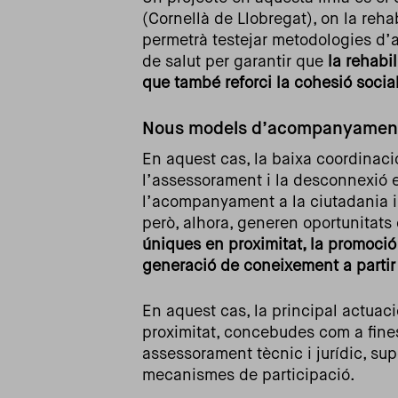
(Cornellà de Llobregat), on la reha
permetrà testejar metodologies d’a
de salut per garantir que
la rehabi
que també reforci la cohesió social
Nous models d’acompanyament a 
En aquest cas, la baixa coordinaci
l’assessorament i la desconnexió en
l’acompanyament a la ciutadania i 
però, alhora, generen oportunitat
úniques en proximitat, la promoció d
generació de coneixement a partir 
En aquest cas, la principal actuació
proximitat, concebudes com a fines
assessorament tècnic i jurídic, supo
mecanismes de participació.