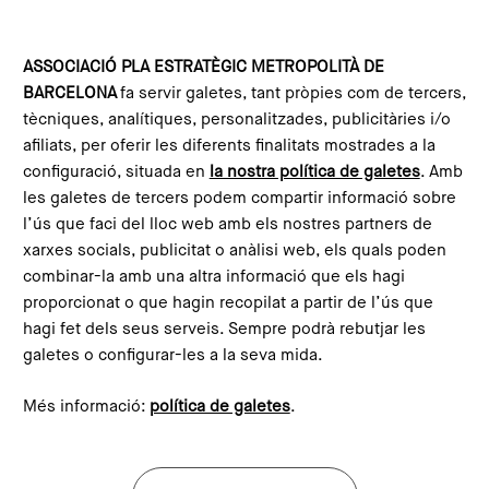
Vés al contingut
Configura les galetes
ASSOCIACIÓ PLA ESTRATÈGIC METROPOLITÀ DE
BARCELONA
fa servir galetes, tant pròpies com de tercers,
Inici
Compromís Metropolità 2030
Missions
Habitatge adequat
tècniques, analítiques, personalitzades, publicitàries i/o
afiliats, per oferir les diferents finalitats mostrades a la
configuració, situada en
la nostra política de galetes
. Amb
les galetes de tercers podem compartir informació sobre
l’ús que faci del lloc web amb els nostres partners de
xarxes socials, publicitat o anàlisi web, els quals poden
combinar-la amb una altra informació que els hagi
Fer l’habitatge assequible,
proporcionat o que hagin recopilat a partir de l’ús que
eficient i confortable com a
hagi fet dels seus serveis. Sempre podrà rebutjar les
galetes o configurar-les a la seva mida.
fonament del dret a la ciutat
Més informació:
política de galetes
.