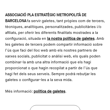
Vés al contingut
Configura les galetes
ASSOCIACIÓ PLA ESTRATÈGIC METROPOLITÀ DE
BARCELONA
fa servir galetes, tant pròpies com de tercers,
Inici
Compromís Metropolità 2030
Missions
Habitatge adequat
tècniques, analítiques, personalitzades, publicitàries i/o
afiliats, per oferir les diferents finalitats mostrades a la
configuració, situada en
la nostra política de galetes
. Amb
les galetes de tercers podem compartir informació sobre
l’ús que faci del lloc web amb els nostres partners de
xarxes socials, publicitat o anàlisi web, els quals poden
combinar-la amb una altra informació que els hagi
Fer l’habitatge assequible,
proporcionat o que hagin recopilat a partir de l’ús que
eficient i confortable com a
hagi fet dels seus serveis. Sempre podrà rebutjar les
galetes o configurar-les a la seva mida.
fonament del dret a la ciutat
Més informació:
política de galetes
.