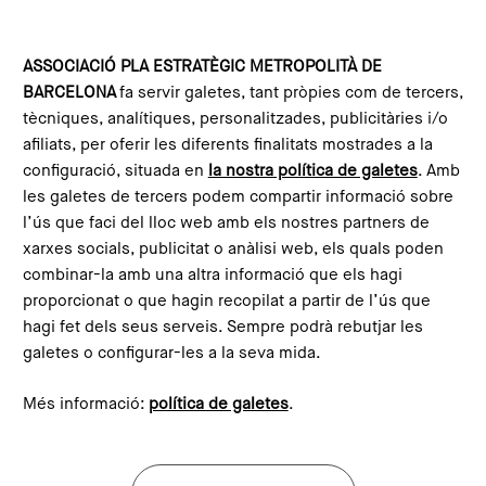
Vés al contingut
Configura les galetes
ASSOCIACIÓ PLA ESTRATÈGIC METROPOLITÀ DE
BARCELONA
fa servir galetes, tant pròpies com de tercers,
Inici
Compromís Metropolità 2030
Missions
Emergència ambiental i climàtica
tècniques, analítiques, personalitzades, publicitàries i/o
afiliats, per oferir les diferents finalitats mostrades a la
configuració, situada en
la nostra política de galetes
. Amb
les galetes de tercers podem compartir informació sobre
l’ús que faci del lloc web amb els nostres partners de
xarxes socials, publicitat o anàlisi web, els quals poden
combinar-la amb una altra informació que els hagi
Mitigar els efectes del canvi
proporcionat o que hagin recopilat a partir de l’ús que
climàtic i assegurar un
hagi fet dels seus serveis. Sempre podrà rebutjar les
galetes o configurar-les a la seva mida.
hàbitat saludable sobre la
base d’una transició justa en
Més informació:
política de galetes
.
el model energètic i la gestió
sostenible dels recursos