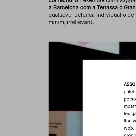
col·lectiu
. Un exemple clar i sagnan
a Barcelona com a Terrassa o Granoll
qualsevol defensa individual o de c
mínim, irrellevant.
ASSO
galet
person
mostr
les g
lloc 
web, 
propo