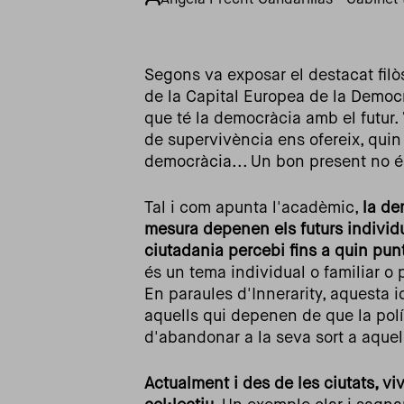
Ángela Precht Gandarillas - Gabinet 
Segons va exposar el destacat fil
de la Capital Europea de la Democr
que té la democràcia amb el futur.
de supervivència ens ofereix, qui
democràcia... Un bon present no és
Tal i com apunta l'acadèmic,
la de
mesura depenen els futurs individu
ciutadania percebi fins a quin punt 
és un tema individual o familiar o 
En paraules d'Innerarity, aquesta 
aquells qui depenen de que la polí
d'abandonar a la seva sort a aque
Actualment i des de les ciutats, v