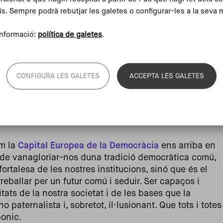
is. Sempre podrà rebutjar les galetes o configurar-les a la seva 
nformació:
política de galetes
.
CONFIGURA LES GALETES
ACCEPTA LES GALETES
a Capital Europea de la Democràcia 2023-24 a càrrec
m la
Capital Europea de la Democràcia
ens arriba en
e vanagloriar-nos duna tradició democràtica comú,
 fortalesa de les nostres institucions, sinó que és el
eballar per un futur comú i seduir. Ser capaços i
tats de la nostra societat i de les bases que la
paternalista i, sobretot, il·lusionant. Que tots i totes
bonic.