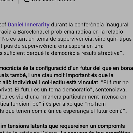
tècnic
28 de febrer de 2024
òsof
Daniel Innerarity
durant la conferència inaugural
àcia a Barcelona, el problema radica en la relació
 “No és tant un tema de supervivència, sinó quin tipus
n tipus de supervivència ens espera en una
 suficient perquè la democràcia resulti atractiva”.
mocràcia és la configuració d'un futur del que en bona
als també, i una clau molt important és que la
allò individual i col·lectiu està vinculat
. “El futur no
privat. El futur és un tema democràtic”, sentenciava.
idea es viu d'una “manera particularment intensa en
tica funcioni bé” i és per això que “no hem
lls que tenen com a única esperança el futur comú”.
ivim tensions latents que requereixen un compromís