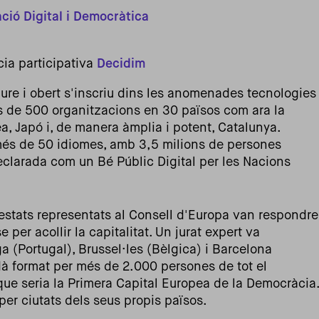
ió Digital i Democràtica
cia participativa
Decidim
iure i obert s'inscriu dins les anomenades tecnologies
s de 500 organitzacions en 30 països com ara la
a, Japó i, de manera àmplia i potent, Catalunya.
més de 50 idiomes, amb 3,5 milions de persones
declarada com un Bé Públic Digital per les Nacions
estats representats al Consell d'Europa van respondre
 per acollir la capitalitat. Un jurat expert va
ga (Portugal), Brussel·les (Bèlgica) i Barcelona
dà format per més de 2.000 persones de tot el
que seria la Primera Capital Europea de la Democràcia.
per ciutats dels seus propis països.