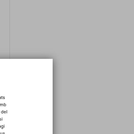
ats
Amb
 del
si
agi
eus