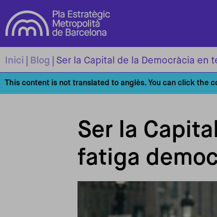
Vés al contingut
Inici
Blog
Ser la Capital de la Democràcia en 
This content is not translated to anglès. You can click the 
Ser la Capit
fatiga democ
Imagen