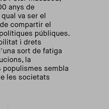
00 anys de
qual va ser el
 de compartir el
 polítiques públiques.
litat i drets
d'una sort de fatiga
ucions, la
els populismes sembla
de les societats