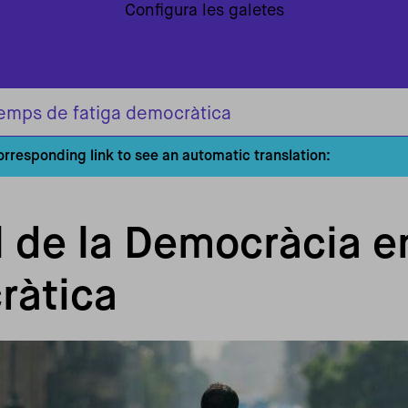
Configura les galetes
temps de fatiga democràtica
corresponding link to see an automatic translation:
al de la Democràcia 
ràtica