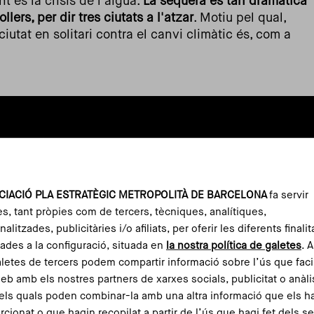
t és la crisis de l'aigua.
La sequera és tan dramàtica
ers, per dir tres ciutats a l'atzar
. Motiu pel qual,
iutat en solitari contra el canvi climàtic és, com a
CIACIÓ PLA ESTRATÈGIC METROPOLITÀ DE BARCELONA
fa servir
es, tant pròpies com de tercers, tècniques, analítiques,
alitzades, publicitàries i/o afiliats, per oferir les diferents finalit
ades a la configuració, situada en
la nostra política de galetes
. 
aletes de tercers podem compartir informació sobre l’ús que faci
web amb els nostres partners de xarxes socials, publicitat o anàli
els quals poden combinar-la amb una altra informació que els h
rcionat o que hagin recopilat a partir de l’ús que hagi fet dels s