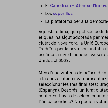
El
Canòdrom – Ateneu d'Innovac
Les
superilles
La plataforma per a la democrà
Aquesta última, que pel seu codi ll
ètiques, ha sigut adoptada per mé
ciutat de Nova York, la Unió Europe
Traduïda per la seva comunitat a 
usuàries a nivell mundial, va ser 
Unides el 2023.
Més d'una vintena de països dels 
a la convocatòria i van presentar-se
seleccionar les tres finalistes: Bra
(Espanya). Després, un jurat ciuta
continent havia de seleccionar la 
L'única condició? No podien votar 