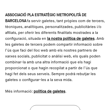
Vés al contingut
Configura les galetes
ASSOCIACIÓ PLA ESTRATÈGIC METROPOLITÀ DE
BARCELONA
fa servir galetes, tant pròpies com de tercers,
Inici
Agenda
Conferència: Què passa quan la IA pren les decisions? Govern i desgovern algorítmic
tècniques, analítiques, personalitzades, publicitàries i/o
This content is not translated to anglès. You can click the
afiliats, per oferir les diferents finalitats mostrades a la
corresponding link to see an automatic translation:
configuració, situada en
la nostra política de galetes
. Amb
English
les galetes de tercers podem compartir informació sobre
l’ús que faci del lloc web amb els nostres partners de
xarxes socials, publicitat o anàlisi web, els quals poden
combinar-la amb una altra informació que els hagi
Conferència: Què passa quan
proporcionat o que hagin recopilat a partir de l’ús que
la IA pren les decisions?
hagi fet dels seus serveis. Sempre podrà rebutjar les
Govern i desgovern algorítmic
galetes o configurar-les a la seva mida.
Més informació:
política de galetes
.
Organitza: Direcció de Participació i
Innovació Democràtica de l'Ajuntament
de Barcelona