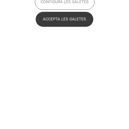
CONFIGURA LES GALETES
ACCEPTA LES GALETES
2 de octubre de 2025 18:00
Canòdrom - Ateneu d'Innovació Digital i
Democràtica
L’ús creixent de la
intel·ligència artificial
en la presa de
decisions polítiques planteja interrogants fonamentals
sobre el
futur de la democràcia
. Quan els algoritmes
comencen a influir o directament a determinar qüestions
que afecten la vida pública i els drets de la ciutadania,